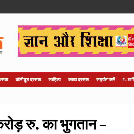
स्तक
वॉलीवुड दस्तक
साहित्य
काव्य दस्तक
सहयोग करें
E- मा
ोड़ रु. का भुगतान –