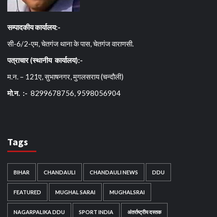
सम्पादकीय कार्यालय:-
सी-6/2-एम, चेतगंज थाना के पास, चेतगंज वाराणसी.
पत्राचार (स्थानीय कार्यालय):-
म.न. – 121ए, सुभाषनगर, मुगलसराय (चन्दौली)
मो.न. :-
8299678756, 9598056904
Tags
BIHAR
CHANDAULI
CHANDAULI NEWS
DDU
FEATURED
MUGHAL SARAI
MUGHALSRAI
NAGARPALIKA DDU
SPORT INDIA
अंतर्राष्ट्रीय दस्तक