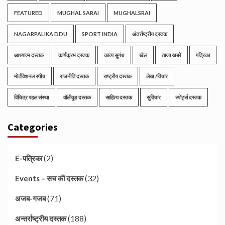
FEATURED
MUGHAL SARAI
MUGHALSRAI
NAGARPALIKA DDU
SPORT INDIA
अंतर्राष्ट्रीय दस्तक
आध्यात्म दस्तक
कार्यक्रम दस्तक
काव्य सुगंध
खेल
ताजा खबरें
पत्रिका
मोटीवेशनल स्पीच
राजनीति दस्तक
राष्ट्रीय दस्तक
लेख /विचार
विचित्र पहल संस्था
वॉलीवुड दस्तक
साहित्य दस्तक
सुविचार
स्पोर्ट्स दस्तक
Categories
(2)
E-पत्रिका
(32)
Events – सच की दस्तक
(71)
अजब-गजब
(188)
अन्तर्राष्ट्रीय दस्तक