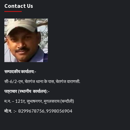
Contact Us
सम्पादकीय कार्यालय:-
सी-6/2-एम, चेतगंज थाना के पास, चेतगंज वाराणसी.
पत्राचार (स्थानीय कार्यालय):-
म.न. – 121ए, सुभाषनगर, मुगलसराय (चन्दौली)
मो.न. :-
8299678756, 9598056904