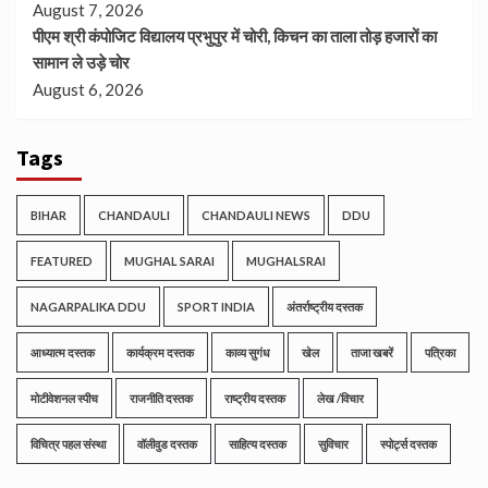
August 7, 2026
पीएम श्री कंपोजिट विद्यालय प्रभुपुर में चोरी, किचन का ताला तोड़ हजारों का
सामान ले उड़े चोर
August 6, 2026
Tags
BIHAR
CHANDAULI
CHANDAULI NEWS
DDU
FEATURED
MUGHAL SARAI
MUGHALSRAI
NAGARPALIKA DDU
SPORT INDIA
अंतर्राष्ट्रीय दस्तक
आध्यात्म दस्तक
कार्यक्रम दस्तक
काव्य सुगंध
खेल
ताजा खबरें
पत्रिका
मोटीवेशनल स्पीच
राजनीति दस्तक
राष्ट्रीय दस्तक
लेख /विचार
विचित्र पहल संस्था
वॉलीवुड दस्तक
साहित्य दस्तक
सुविचार
स्पोर्ट्स दस्तक