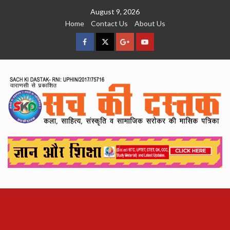
Skip
August 9, 2026
to
Home
Contact Us
About Us
content
facebook
Twitter
Google
YouTube
Plus