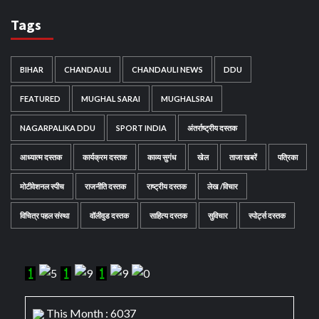
Tags
BIHAR
CHANDAULI
CHANDAULI NEWS
DDU
FEATURED
MUGHAL SARAI
MUGHALSRAI
NAGARPALIKA DDU
SPORT INDIA
अंतर्राष्ट्रीय दस्तक
आध्यात्म दस्तक
कार्यक्रम दस्तक
काव्य सुगंध
खेल
ताजा खबरें
पत्रिका
मोटीवेशनल स्पीच
राजनीति दस्तक
राष्ट्रीय दस्तक
लेख /विचार
विचित्र पहल संस्था
वॉलीवुड दस्तक
साहित्य दस्तक
सुविचार
स्पोर्ट्स दस्तक
This Month : 6037