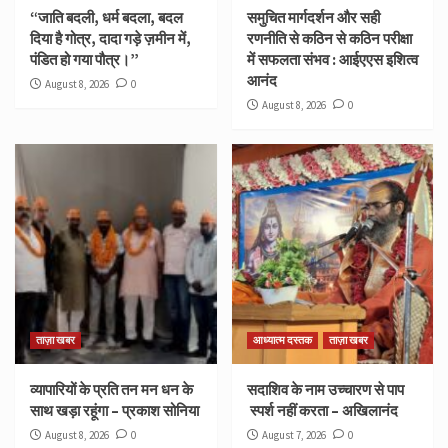
“जाति बदली, धर्म बदला, बदल
समुचित मार्गदर्शन और सही
दिया है गोत्र, दादा गड़े ज़मीन में,
रणनीति से कठिन से कठिन परीक्षा
पंडित हो गया पौत्र।”
में सफलता संभव : आईएएस इशित्व
आनंद
August 8, 2026
0
August 8, 2026
0
ताज़ा खबर
आध्यात्म दस्तक
ताज़ा खबर
व्यापारियों के प्रति तन मन धन के
सदाशिव के नाम उच्चारण से पाप
साथ खड़ा रहूंगा – प्रकाश सोनिया
स्पर्श नहीं करता – अखिलानंद
August 8, 2026
0
August 7, 2026
0