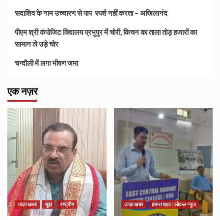
सदाशिव के नाम उच्चारण से पाप स्पर्श नहीं करता – अखिलानंद
पीएम श्री कंपोजिट विद्यालय प्रभुपुर में चोरी, किचन का ताला तोड़ हजारों का
सामान ले उड़े चोर
चन्दौली में लगा भीषण जमा
एक नज़र
ताज़ा खबर
मुद्दा
राष्ट्रीय
ताज़ा खबर
हमारा शहर : लोकल न्यूज