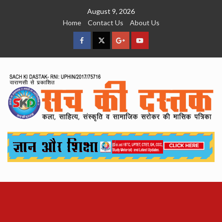
Skip
August 9, 2026
to
Home
Contact Us
About Us
content
facebook
Twitter
Google
YouTube
Plus