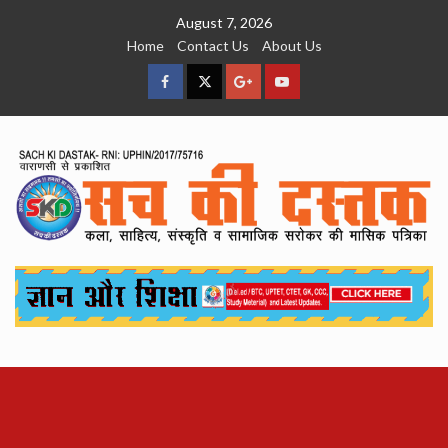
Skip
August 7, 2026
to
Home
Contact Us
About Us
content
facebook
Twitter
Google
YouTube
Plus