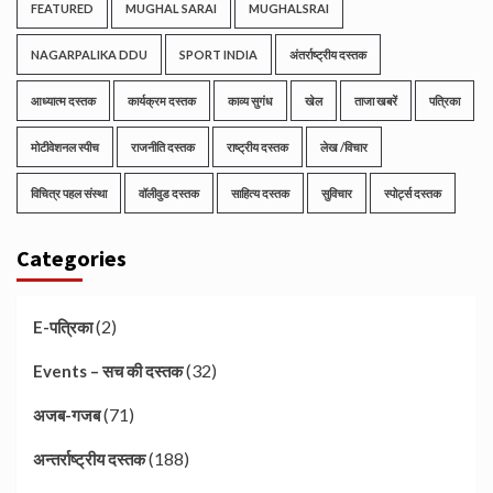
FEATURED
MUGHAL SARAI
MUGHALSRAI
NAGARPALIKA DDU
SPORT INDIA
अंतर्राष्ट्रीय दस्तक
आध्यात्म दस्तक
कार्यक्रम दस्तक
काव्य सुगंध
खेल
ताजा खबरें
पत्रिका
मोटीवेशनल स्पीच
राजनीति दस्तक
राष्ट्रीय दस्तक
लेख /विचार
विचित्र पहल संस्था
वॉलीवुड दस्तक
साहित्य दस्तक
सुविचार
स्पोर्ट्स दस्तक
Categories
(2)
E-पत्रिका
(32)
Events – सच की दस्तक
(71)
अजब-गजब
(188)
अन्तर्राष्ट्रीय दस्तक