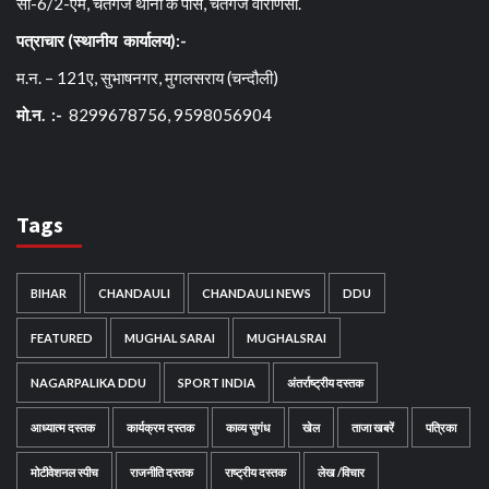
सी-6/2-एम, चेतगंज थाना के पास, चेतगंज वाराणसी.
पत्राचार (स्थानीय कार्यालय):-
म.न. – 121ए, सुभाषनगर, मुगलसराय (चन्दौली)
मो.न. :-
8299678756, 9598056904
Tags
BIHAR
CHANDAULI
CHANDAULI NEWS
DDU
FEATURED
MUGHAL SARAI
MUGHALSRAI
NAGARPALIKA DDU
SPORT INDIA
अंतर्राष्ट्रीय दस्तक
आध्यात्म दस्तक
कार्यक्रम दस्तक
काव्य सुगंध
खेल
ताजा खबरें
पत्रिका
मोटीवेशनल स्पीच
राजनीति दस्तक
राष्ट्रीय दस्तक
लेख /विचार