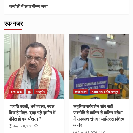
चन्दौली में लगा भीषण जमा
एक नज़र
ताज़ा खबर
मुद्दा
राष्ट्रीय
ताज़ा खबर
हमारा शहर : लोकल न्यूज
“जाति बदली, धर्म बदला, बदल
समुचित मार्गदर्शन और सही
दिया है गोत्र, दादा गड़े ज़मीन में,
रणनीति से कठिन से कठिन परीक्षा
पंडित हो गया पौत्र।”
में सफलता संभव : आईएएस इशित्व
आनंद
August 8, 2026
0
August 8, 2026
0