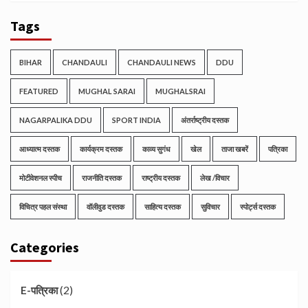
Tags
BIHAR
CHANDAULI
CHANDAULI NEWS
DDU
FEATURED
MUGHAL SARAI
MUGHALSRAI
NAGARPALIKA DDU
SPORT INDIA
अंतर्राष्ट्रीय दस्तक
आध्यात्म दस्तक
कार्यक्रम दस्तक
काव्य सुगंध
खेल
ताजा खबरें
पत्रिका
मोटीवेशनल स्पीच
राजनीति दस्तक
राष्ट्रीय दस्तक
लेख /विचार
विचित्र पहल संस्था
वॉलीवुड दस्तक
साहित्य दस्तक
सुविचार
स्पोर्ट्स दस्तक
Categories
(2)
E-पत्रिका