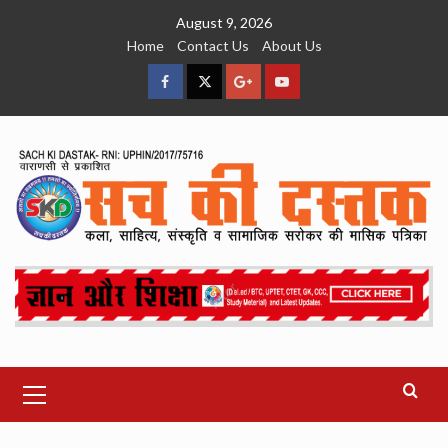
Skip
August 9, 2026
to
Home
Contact Us
About Us
content
facebook
Twitter
Google
YouTube
Plus
Primary
Menu