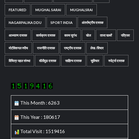
FEATURED
MUGHAL SARAI
MUGHALSRAI
NAGARPALIKA DDU
SPORT INDIA
अंतर्राष्ट्रीय दस्तक
आध्यात्म दस्तक
कार्यक्रम दस्तक
काव्य सुगंध
खेल
ताजा खबरें
पत्रिका
मोटीवेशनल स्पीच
राजनीति दस्तक
राष्ट्रीय दस्तक
लेख /विचार
विचित्र पहल संस्था
वॉलीवुड दस्तक
साहित्य दस्तक
सुविचार
स्पोर्ट्स दस्तक
This Month : 6263
This Year : 180617
Total Visit : 1519416