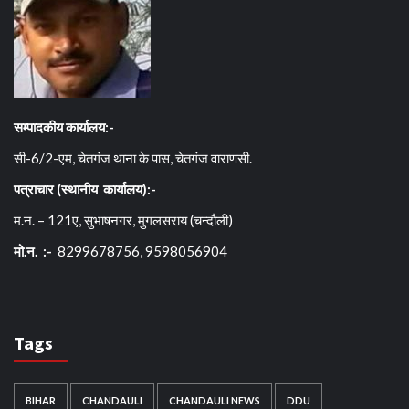
सम्पादकीय कार्यालय:-
सी-6/2-एम, चेतगंज थाना के पास, चेतगंज वाराणसी.
पत्राचार (स्थानीय कार्यालय):-
म.न. – 121ए, सुभाषनगर, मुगलसराय (चन्दौली)
मो.न. :-
8299678756, 9598056904
Tags
BIHAR
CHANDAULI
CHANDAULI NEWS
DDU