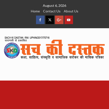
Skip
August 6, 2026
to
Home
Contact Us
About Us
content
facebook
Twitter
Google
YouTube
Plus