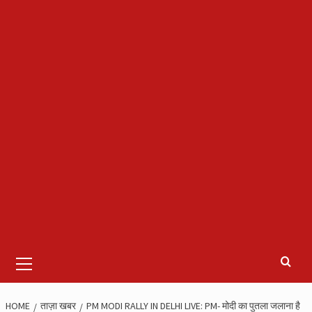
Primary
Menu
HOME
ताज़ा खबर
PM MODI RALLY IN DELHI LIVE: PM- मोदी का पुतला जलाना है