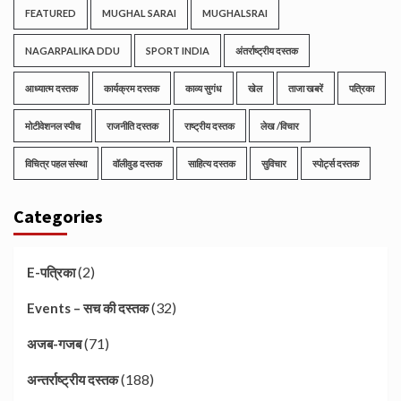
FEATURED
MUGHAL SARAI
MUGHALSRAI
NAGARPALIKA DDU
SPORT INDIA
अंतर्राष्ट्रीय दस्तक
आध्यात्म दस्तक
कार्यक्रम दस्तक
काव्य सुगंध
खेल
ताजा खबरें
पत्रिका
मोटीवेशनल स्पीच
राजनीति दस्तक
राष्ट्रीय दस्तक
लेख /विचार
विचित्र पहल संस्था
वॉलीवुड दस्तक
साहित्य दस्तक
सुविचार
स्पोर्ट्स दस्तक
Categories
(2)
E-पत्रिका
(32)
Events – सच की दस्तक
(71)
अजब-गजब
(188)
अन्तर्राष्ट्रीय दस्तक