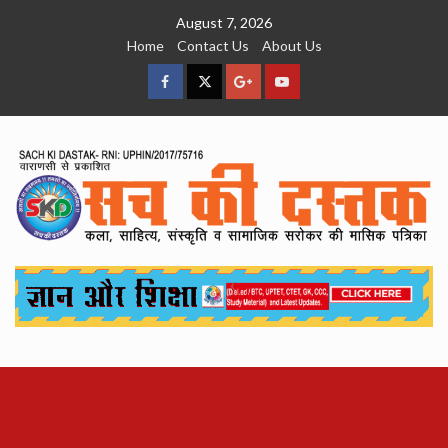
Skip
August 7, 2026
to
Home
Contact Us
About Us
content
facebook
Twitter
Google
YouTube
Plus