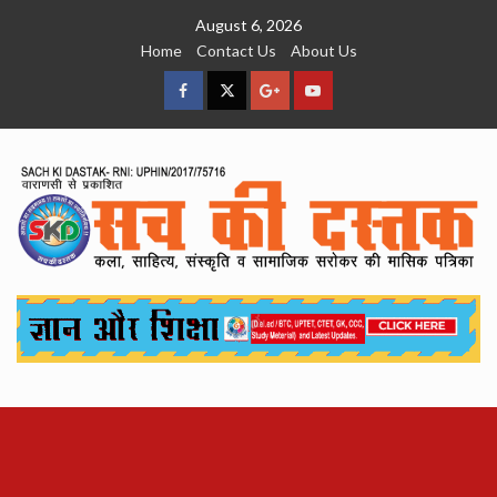
Skip
August 6, 2026
to
Home
Contact Us
About Us
content
facebook
Twitter
Google
YouTube
Plus