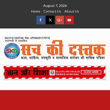
Skip
August 7, 2026
to
Home
Contact Us
About Us
content
facebook
Twitter
Google
YouTube
Plus