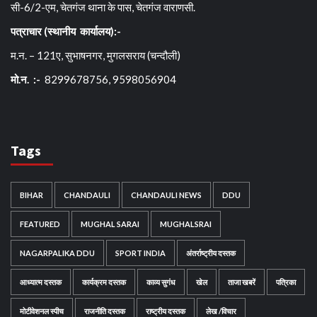
सी-6/2-एम, चेतगंज थाना के पास, चेतगंज वाराणसी.
पत्राचार (स्थानीय कार्यालय):-
म.न. – 121ए, सुभाषनगर, मुगलसराय (चन्दौली)
मो.न. :-
8299678756, 9598056904
Tags
BIHAR
CHANDAULI
CHANDAULI NEWS
DDU
FEATURED
MUGHAL SARAI
MUGHALSRAI
NAGARPALIKA DDU
SPORT INDIA
अंतर्राष्ट्रीय दस्तक
आध्यात्म दस्तक
कार्यक्रम दस्तक
काव्य सुगंध
खेल
ताजा खबरें
पत्रिका
मोटीवेशनल स्पीच
राजनीति दस्तक
राष्ट्रीय दस्तक
लेख /विचार