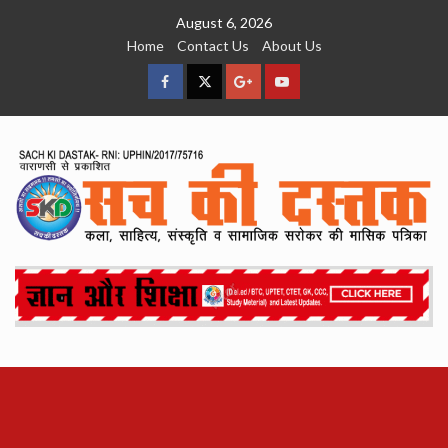
Skip
August 6, 2026
to
Home
Contact Us
About Us
content
facebook
Twitter
Google
YouTube
Plus