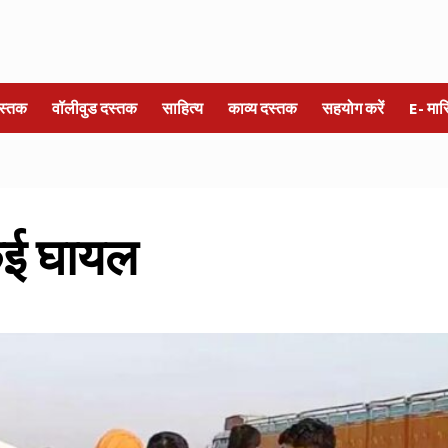
स्तक
वॉलीवुड दस्तक
साहित्य
काव्य दस्तक
सहयोग करें
E- मा
 कई घायल