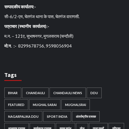
सम्पादकीय कार्यालय:-
सी-6/2-एम, चेतगंज थाना के पास, चेतगंज वाराणसी.
पत्राचार (स्थानीय कार्यालय):-
म.न. – 121ए, सुभाषनगर, मुगलसराय (चन्दौली)
मो.न. :-
8299678756, 9598056904
Tags
BIHAR
CHANDAULI
CHANDAULI NEWS
DDU
FEATURED
MUGHAL SARAI
MUGHALSRAI
NAGARPALIKA DDU
SPORT INDIA
अंतर्राष्ट्रीय दस्तक
आध्यात्म दस्तक
कार्यक्रम दस्तक
काव्य सुगंध
खेल
ताजा खबरें
पत्रिका