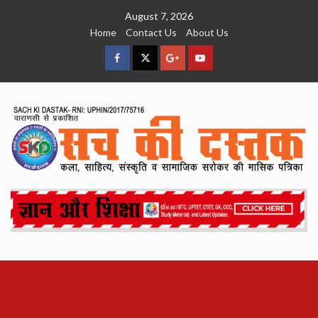
Skip
August 7, 2026
to
Home
Contact Us
About Us
content
facebook
Twitter
Google
YouTube
Plus