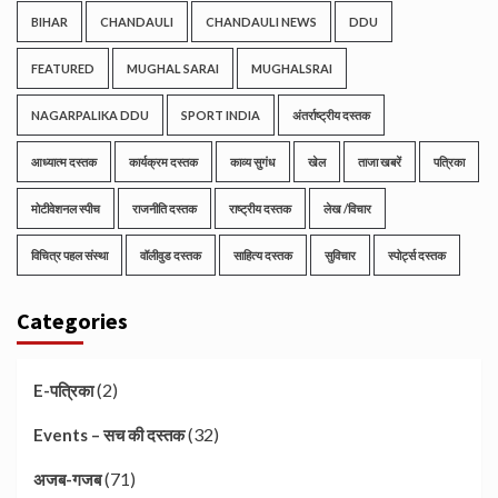
BIHAR
CHANDAULI
CHANDAULI NEWS
DDU
FEATURED
MUGHAL SARAI
MUGHALSRAI
NAGARPALIKA DDU
SPORT INDIA
अंतर्राष्ट्रीय दस्तक
आध्यात्म दस्तक
कार्यक्रम दस्तक
काव्य सुगंध
खेल
ताजा खबरें
पत्रिका
मोटीवेशनल स्पीच
राजनीति दस्तक
राष्ट्रीय दस्तक
लेख /विचार
विचित्र पहल संस्था
वॉलीवुड दस्तक
साहित्य दस्तक
सुविचार
स्पोर्ट्स दस्तक
Categories
(2)
E-पत्रिका
(32)
Events – सच की दस्तक
(71)
अजब-गजब