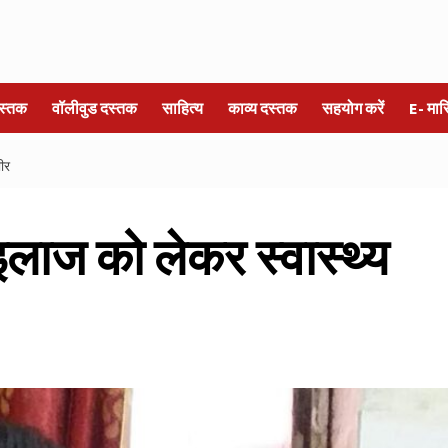
स्तक
वॉलीवुड दस्तक
साहित्य
काव्य दस्तक
सहयोग करें
E- मा
भीर
्ण इलाज को लेकर स्वास्थ्य