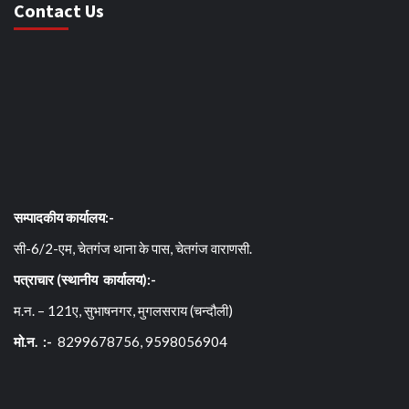
Contact Us
सम्पादकीय कार्यालय:-
सी-6/2-एम, चेतगंज थाना के पास, चेतगंज वाराणसी.
पत्राचार (स्थानीय कार्यालय):-
म.न. – 121ए, सुभाषनगर, मुगलसराय (चन्दौली)
मो.न. :-
8299678756, 9598056904