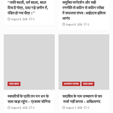
“जाति बदली, धर्म बदला, बदल
समुचित मार्गदर्शन और सही
दिया है गोत्र, दादा गड़े ज़मीन में,
रणनीति से कठिन से कठिन परीक्षा
पंडित हो गया पौत्र।”
में सफलता संभव : आईएएस इशित्व
आनंद
August 8, 2026
0
August 8, 2026
0
ताज़ा खबर
आध्यात्म दस्तक
ताज़ा खबर
व्यापारियों के प्रति तन मन धन के
सदाशिव के नाम उच्चारण से पाप
साथ खड़ा रहूंगा – प्रकाश सोनिया
स्पर्श नहीं करता – अखिलानंद
August 8, 2026
0
August 7, 2026
0