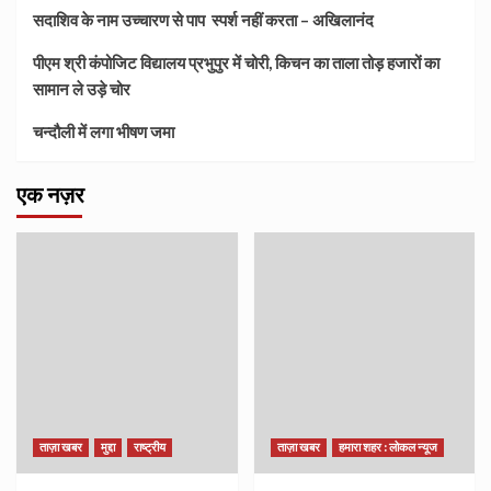
सदाशिव के नाम उच्चारण से पाप स्पर्श नहीं करता – अखिलानंद
पीएम श्री कंपोजिट विद्यालय प्रभुपुर में चोरी, किचन का ताला तोड़ हजारों का
सामान ले उड़े चोर
चन्दौली में लगा भीषण जमा
एक नज़र
ताज़ा खबर
मुद्दा
राष्ट्रीय
ताज़ा खबर
हमारा शहर : लोकल न्यूज