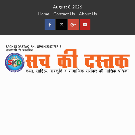
Skip
August 8, 2026
to
Home
Contact Us
About Us
content
facebook
Twitter
Google
YouTube
Plus