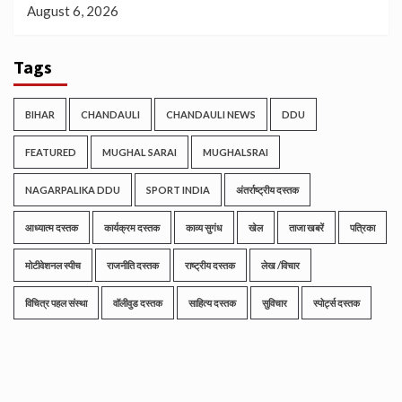
August 6, 2026
Tags
BIHAR
CHANDAULI
CHANDAULI NEWS
DDU
FEATURED
MUGHAL SARAI
MUGHALSRAI
NAGARPALIKA DDU
SPORT INDIA
अंतर्राष्ट्रीय दस्तक
आध्यात्म दस्तक
कार्यक्रम दस्तक
काव्य सुगंध
खेल
ताजा खबरें
पत्रिका
मोटीवेशनल स्पीच
राजनीति दस्तक
राष्ट्रीय दस्तक
लेख /विचार
विचित्र पहल संस्था
वॉलीवुड दस्तक
साहित्य दस्तक
सुविचार
स्पोर्ट्स दस्तक