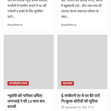
सच की दस्तक न्यूज़ डेस्क चन्दौली
छोटे परिवार की अलख जगाएं, समाज
चन्दौली में ग्रामीण क्षेत्रो में रह रही
में खुशहाली लाएं : हीरा लाल सच की
गर्भवती व बच्चों के लिए सुपोषित
दस्तक डेस्क लखनऊ परिवार के
रहने...
साथ...
Read More
Read More
अन्तर्राष्ट्रीय दस्तक
ताज़ा खबर
न्यूयॉर्क की गायिका उर्मिला
ई-संजीवनी एप से घर बैठे पायें
लमगअड़े ने की 13 साल बाद
नि:शुल्क ओपीडी की सुविधा
वापसी
September 19, 2020
0