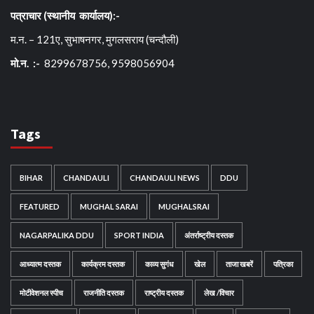
पत्राचार (स्थानीय कार्यालय):-
म.न. – 121ए, सुभाषनगर, मुगलसराय (चन्दौली)
मो.न. :-
8299678756, 9598056904
Tags
BIHAR
CHANDAULI
CHANDAULI NEWS
DDU
FEATURED
MUGHAL SARAI
MUGHALSRAI
NAGARPALIKA DDU
SPORT INDIA
अंतर्राष्ट्रीय दस्तक
आध्यात्म दस्तक
कार्यक्रम दस्तक
काव्य सुगंध
खेल
ताजा खबरें
पत्रिका
मोटीवेशनल स्पीच
राजनीति दस्तक
राष्ट्रीय दस्तक
लेख /विचार