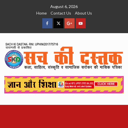
Skip
August 6, 2026
to
Home
Contact Us
About Us
content
facebook
Twitter
Google
YouTube
Plus