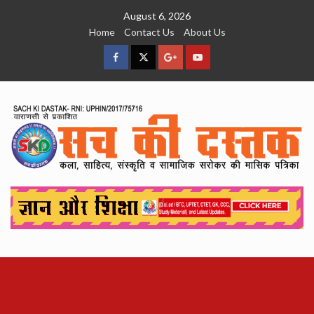
Skip
August 6, 2026
to
Home
Contact Us
About Us
content
facebook
Twitter
Google
YouTube
Plus