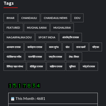
Tags
BIHAR
CHANDAULI
CHANDAULI NEWS
DDU
FEATURED
MUGHAL SARAI
MUGHALSRAI
NAGARPALIKA DDU
SPORT INDIA
अंतर्राष्ट्रीय दस्तक
आध्यात्म दस्तक
कार्यक्रम दस्तक
काव्य सुगंध
खेल
ताजा खबरें
पत्रिका
मोटीवेशनल स्पीच
राजनीति दस्तक
राष्ट्रीय दस्तक
लेख /विचार
विचित्र पहल संस्था
वॉलीवुड दस्तक
साहित्य दस्तक
सुविचार
स्पोर्ट्स दस्तक
This Month : 4681