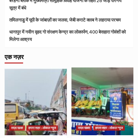
बरहनी ब्लॉक में मुख्यमंत्री सामूहिक विवाह योजना के तहत 26 जोड़े परिणय
सूत्र में बंधे
तमिलनाडु में यूपी के जांबाज़ों का जलवा, जेबी कराटे क्लब ने लहराया परचम
धानापुर में नवीन वृहद गो संरक्षण केन्द्र का लोकार्पण, 400 बेसहारा गोवंशों को
मिलेगा आश्रय
एक नज़र
ताज़ा खबर
हमारा शहर : लोकल न्यूज
ताज़ा खबर
हमारा शहर : लोकल न्यूज