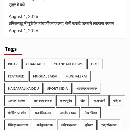
सूत्र में बंधे
August 1, 2026
तमिलनाडु में यूपी के जांबाज़ों का जलवा, जेबी कराटे क्लब ने लहराया परचम
August 1, 2026
Tags
BIHAR
CHANDAULI
CHANDAULI NEWS
DDU
FEATURED
MUGHAL SARAI
MUGHALSRAI
NAGARPALIKA DDU
SPORT INDIA
अंतर्राष्ट्रीय दस्तक
आध्यात्म दस्तक
कार्यक्रम दस्तक
काव्य सुगंध
खेल
ताजा खबरें
पत्रिका
मोटीवेशनल स्पीच
राजनीति दस्तक
राष्ट्रीय दस्तक
लेख /विचार
विचित्र पहल संस्था
वॉलीवुड दस्तक
साहित्य दस्तक
सुविचार
स्पोर्ट्स दस्तक