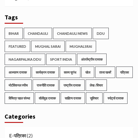
Tags
BIHAR
CHANDAULI
CHANDAULI NEWS
DDU
FEATURED
MUGHAL SARAI
MUGHALSRAI
NAGARPALIKA DDU
SPORT INDIA
अंतर्राष्ट्रीय दस्तक
आध्यात्म दस्तक
कार्यक्रम दस्तक
काव्य सुगंध
खेल
ताजा खबरें
पत्रिका
मोटीवेशनल स्पीच
राजनीति दस्तक
राष्ट्रीय दस्तक
लेख /विचार
विचित्र पहल संस्था
वॉलीवुड दस्तक
साहित्य दस्तक
सुविचार
स्पोर्ट्स दस्तक
Categories
(2)
E-पत्रिका