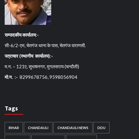
सम्पादकीय कार्यालय:-
सी-6/2-एम, चेतगंज थाना के पास, चेतगंज वाराणसी.
पत्राचार (स्थानीय कार्यालय):-
म.न. – 121ए, सुभाषनगर, मुगलसराय (चन्दौली)
मो.न. :-
8299678756, 9598056904
Tags
BIHAR
CHANDAULI
CHANDAULI NEWS
DDU