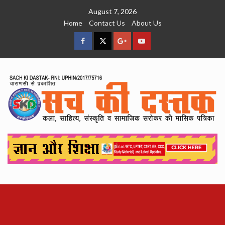
Skip
August 7, 2026
to
Home
Contact Us
About Us
content
facebook
Twitter
Google
YouTube
Plus