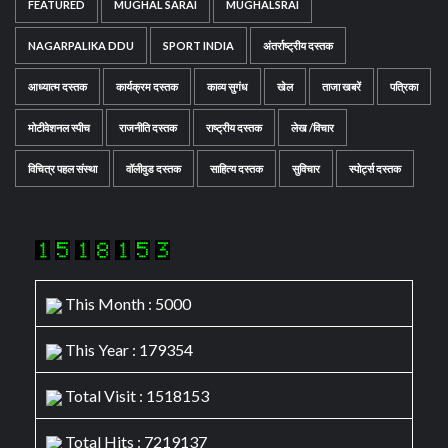
FEATURED
MUGHAL SARAI
MUGHALSRAI
NAGARPALIKA DDU
SPORT INDIA
अंतर्राष्ट्रीय दस्तक
आध्यात्म दस्तक
कार्यक्रम दस्तक
काव्य सुगंध
खेल
ताजा खबरें
पत्रिका
मोटीवेशनल स्पीच
राजनीति दस्तक
राष्ट्रीय दस्तक
लेख /विचार
विचित्र पहल संस्था
वॉलीवुड दस्तक
साहित्य दस्तक
सुविचार
स्पोर्ट्स दस्तक
This Month : 5000
This Year : 179354
Total Visit : 1518153
Total Hits : 7219137