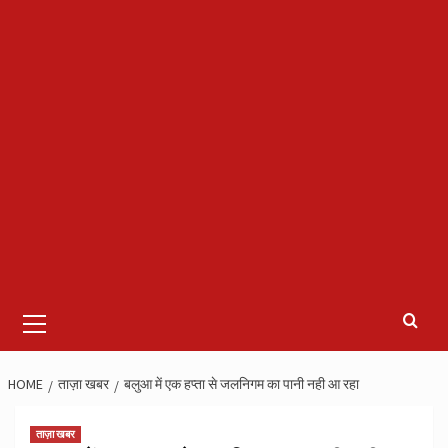
Primary
Menu
HOME
ताज़ा खबर
बलुआ में एक हप्ता से जलनिगम का पानी नही आ रहा
ताज़ा खबर