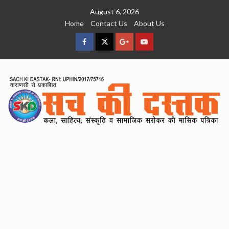
Skip
August 6, 2026
to
Home
Contact Us
About Us
content
facebook
Twitter
Google
YouTube
Plus