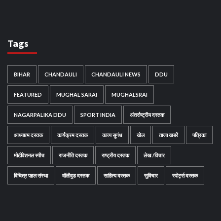
Tags
BIHAR
CHANDAULI
CHANDAULI NEWS
DDU
FEATURED
MUGHAL SARAI
MUGHALSRAI
NAGARPALIKA DDU
SPORT INDIA
अंतर्राष्ट्रीय दस्तक
आध्यात्म दस्तक
कार्यक्रम दस्तक
काव्य सुगंध
खेल
ताजा खबरें
पत्रिका
मोटीवेशनल स्पीच
राजनीति दस्तक
राष्ट्रीय दस्तक
लेख /विचार
विचित्र पहल संस्था
वॉलीवुड दस्तक
साहित्य दस्तक
सुविचार
स्पोर्ट्स दस्तक