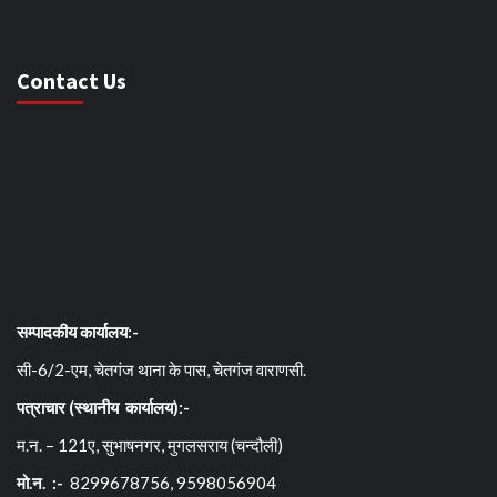
Contact Us
सम्पादकीय कार्यालय:-
सी-6/2-एम, चेतगंज थाना के पास, चेतगंज वाराणसी.
पत्राचार (स्थानीय कार्यालय):-
म.न. – 121ए, सुभाषनगर, मुगलसराय (चन्दौली)
मो.न. :-
8299678756, 9598056904