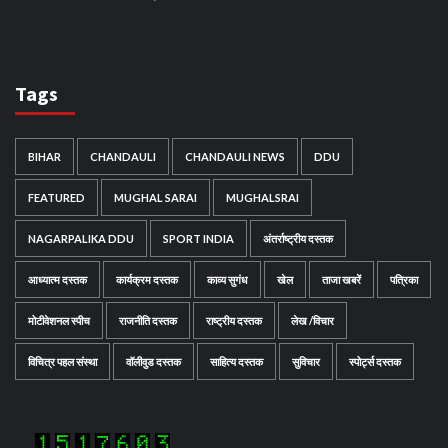
Tags
BIHAR
CHANDAULI
CHANDAULI NEWS
DDU
FEATURED
MUGHAL SARAI
MUGHALSRAI
NAGARPALIKA DDU
SPORT INDIA
अंतर्राष्ट्रीय दस्तक
आध्यात्म दस्तक
कार्यक्रम दस्तक
काव्य सुगंध
खेल
ताजा खबरें
पत्रिका
मोटीवेशनल स्पीच
राजनीति दस्तक
राष्ट्रीय दस्तक
लेख /विचार
विचित्र पहल संस्था
वॉलीवुड दस्तक
साहित्य दस्तक
सुविचार
स्पोर्ट्स दस्तक