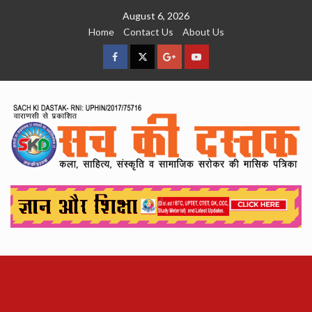
Skip
August 6, 2026
to
Home
Contact Us
About Us
content
facebook
Twitter
Google
YouTube
Plus