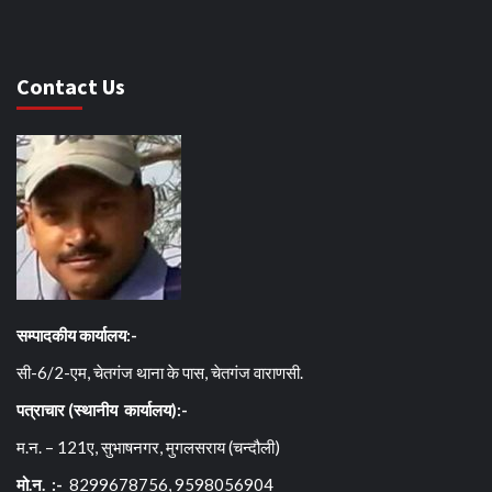
Contact Us
सम्पादकीय कार्यालय:-
सी-6/2-एम, चेतगंज थाना के पास, चेतगंज वाराणसी.
पत्राचार (स्थानीय कार्यालय):-
म.न. – 121ए, सुभाषनगर, मुगलसराय (चन्दौली)
मो.न. :-
8299678756, 9598056904