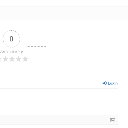
0
Article Rating
Login