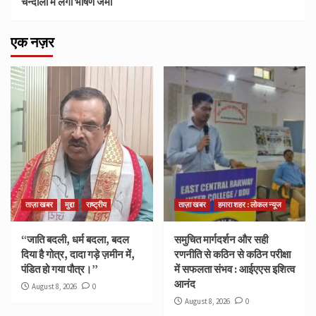
चन्दौली में लगा भीषण जमा
एक नज़र
ताज़ा खबर
मुद्दा
राष्ट्रीय
ताज़ा खबर
हमारा शहर : लोकल न्यूज
“जाति बदली, धर्म बदला, बदल
समुचित मार्गदर्शन और सही
दिया है गोत्र, दादा गड़े ज़मीन में,
रणनीति से कठिन से कठिन परीक्षा
पंडित हो गया पौत्र।”
में सफलता संभव : आईएएस इशित्व
आनंद
August 8, 2026
0
August 8, 2026
0