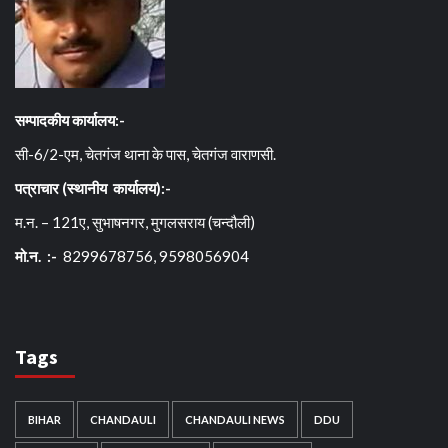
सम्पादकीय कार्यालय:-
सी-6/2-एम, चेतगंज थाना के पास, चेतगंज वाराणसी.
पत्राचार (स्थानीय कार्यालय):-
म.न. – 121ए, सुभाषनगर, मुगलसराय (चन्दौली)
मो.न. :-
8299678756, 9598056904
Tags
BIHAR
CHANDAULI
CHANDAULI NEWS
DDU