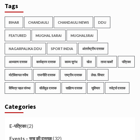
Tags
BIHAR
CHANDAULI
CHANDAULI NEWS
DDU
FEATURED
MUGHAL SARAI
MUGHALSRAI
NAGARPALIKA DDU
SPORT INDIA
अंतर्राष्ट्रीय दस्तक
आध्यात्म दस्तक
कार्यक्रम दस्तक
काव्य सुगंध
खेल
ताजा खबरें
पत्रिका
मोटीवेशनल स्पीच
राजनीति दस्तक
राष्ट्रीय दस्तक
लेख /विचार
विचित्र पहल संस्था
वॉलीवुड दस्तक
साहित्य दस्तक
सुविचार
स्पोर्ट्स दस्तक
Categories
(2)
E-पत्रिका
(32)
Events – सच की दस्तक