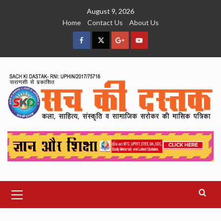
Skip
August 9, 2026
to
Home
Contact Us
About Us
content
facebook
Twitter
Google
YouTube
Plus
Primary
Menu