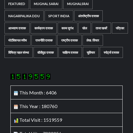
FEATURED
MUGHAL SARAI
MUGHALSRAI
NAGARPALIKA DDU
SPORT INDIA
अंतर्राष्ट्रीय दस्तक
आध्यात्म दस्तक
कार्यक्रम दस्तक
काव्य सुगंध
खेल
ताजा खबरें
पत्रिका
मोटीवेशनल स्पीच
राजनीति दस्तक
राष्ट्रीय दस्तक
लेख /विचार
विचित्र पहल संस्था
वॉलीवुड दस्तक
साहित्य दस्तक
सुविचार
स्पोर्ट्स दस्तक
This Month : 6406
This Year : 180760
Total Visit : 1519559