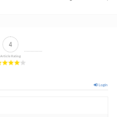
4
Article Rating
Login