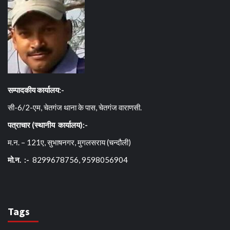
सम्पादकीय कार्यालय:-
सी-6/2-एम, चेतगंज थाना के पास, चेतगंज वाराणसी.
पत्राचार (स्थानीय कार्यालय):-
म.न. – 121ए, सुभाषनगर, मुगलसराय (चन्दौली)
मो.न. :-
8299678756, 9598056904
Tags