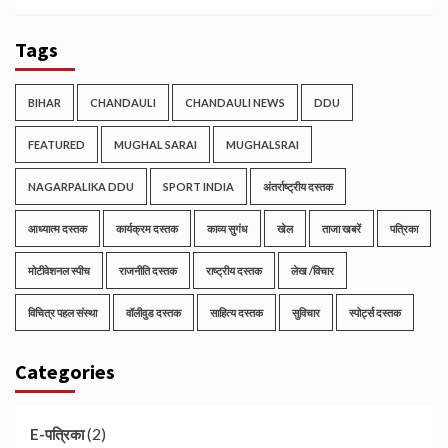
Tags
BIHAR
CHANDAULI
CHANDAULI NEWS
DDU
FEATURED
MUGHAL SARAI
MUGHALSRAI
NAGARPALIKA DDU
SPORT INDIA
अंतर्राष्ट्रीय दस्तक
आध्यात्म दस्तक
कार्यक्रम दस्तक
काव्य सुगंध
खेल
ताजा खबरें
पत्रिका
मोटीवेशनल स्पीच
राजनीति दस्तक
राष्ट्रीय दस्तक
लेख /विचार
विचित्र पहल संस्था
वॉलीवुड दस्तक
साहित्य दस्तक
सुविचार
स्पोर्ट्स दस्तक
Categories
(2)
E-पत्रिका