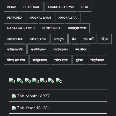
BIHAR
CHANDAULI
CHANDAULI NEWS
DDU
FEATURED
MUGHAL SARAI
MUGHALSRAI
NAGARPALIKA DDU
SPORT INDIA
अंतर्राष्ट्रीय दस्तक
आध्यात्म दस्तक
कार्यक्रम दस्तक
काव्य सुगंध
खेल
ताजा खबरें
पत्रिका
मोटीवेशनल स्पीच
राजनीति दस्तक
राष्ट्रीय दस्तक
लेख /विचार
विचित्र पहल संस्था
वॉलीवुड दस्तक
साहित्य दस्तक
सुविचार
स्पोर्ट्स दस्तक
This Month : 6927
This Year : 181281