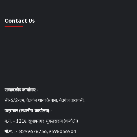
Contact Us
सम्पादकीय कार्यालय:-
सी-6/2-एम, चेतगंज थाना के पास, चेतगंज वाराणसी.
पत्राचार (स्थानीय कार्यालय):-
म.न. – 121ए, सुभाषनगर, मुगलसराय (चन्दौली)
मो.न. :-
8299678756, 9598056904