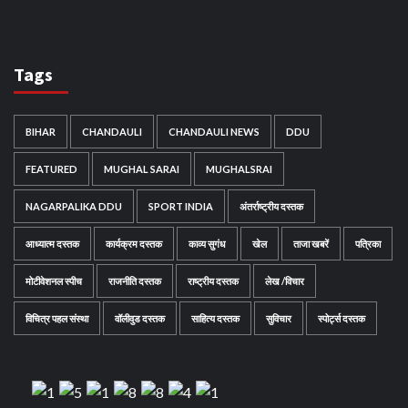
Tags
BIHAR
CHANDAULI
CHANDAULI NEWS
DDU
FEATURED
MUGHAL SARAI
MUGHALSRAI
NAGARPALIKA DDU
SPORT INDIA
अंतर्राष्ट्रीय दस्तक
आध्यात्म दस्तक
कार्यक्रम दस्तक
काव्य सुगंध
खेल
ताजा खबरें
पत्रिका
मोटीवेशनल स्पीच
राजनीति दस्तक
राष्ट्रीय दस्तक
लेख /विचार
विचित्र पहल संस्था
वॉलीवुड दस्तक
साहित्य दस्तक
सुविचार
स्पोर्ट्स दस्तक