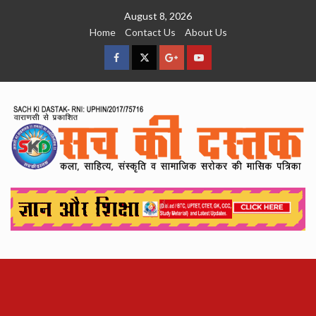
Skip
August 8, 2026
to
Home
Contact Us
About Us
content
facebook
Twitter
Google
YouTube
Plus