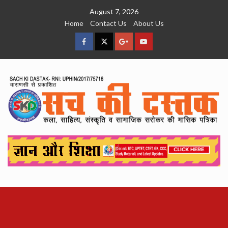
Skip
August 7, 2026
to
Home
Contact Us
About Us
content
facebook
Twitter
Google
YouTube
Plus