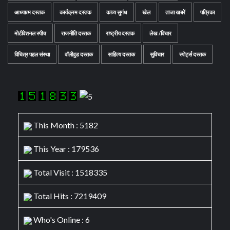
आध्यात्म दस्तक
कार्यक्रम दस्तक
काव्य सुगंध
खेल
ताजा खबरें
पत्रिका
मोटीवेशनल स्पीच
राजनीति दस्तक
राष्ट्रीय दस्तक
लेख /विचार
विचित्र पहल संस्था
वॉलीवुड दस्तक
साहित्य दस्तक
सुविचार
स्पोर्ट्स दस्तक
This Month : 5182
This Year : 179536
Total Visit : 1518335
Total Hits : 7219409
Who's Online : 6