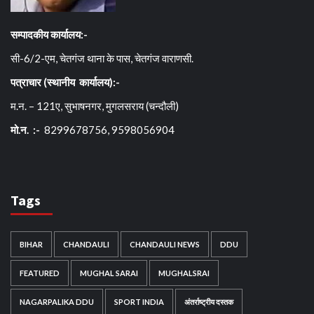
सम्पादकीय कार्यालय:-
सी-6/2-एम, चेतगंज थाना के पास, चेतगंज वाराणसी.
पत्राचार (स्थानीय कार्यालय):-
म.न. – 121ए, सुभाषनगर, मुगलसराय (चन्दौली)
मो.न. :-
8299678756, 9598056904
Tags
BIHAR
CHANDAULI
CHANDAULI NEWS
DDU
FEATURED
MUGHAL SARAI
MUGHALSRAI
NAGARPALIKA DDU
SPORT INDIA
अंतर्राष्ट्रीय दस्तक