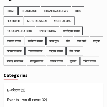
BIHAR
CHANDAULI
CHANDAULI NEWS
DDU
FEATURED
MUGHAL SARAI
MUGHALSRAI
NAGARPALIKA DDU
SPORT INDIA
अंतर्राष्ट्रीय दस्तक
आध्यात्म दस्तक
कार्यक्रम दस्तक
काव्य सुगंध
खेल
ताजा खबरें
पत्रिका
मोटीवेशनल स्पीच
राजनीति दस्तक
राष्ट्रीय दस्तक
लेख /विचार
विचित्र पहल संस्था
वॉलीवुड दस्तक
साहित्य दस्तक
सुविचार
स्पोर्ट्स दस्तक
Categories
(2)
E-पत्रिका
(32)
Events – सच की दस्तक