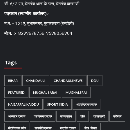
सी-6/2-एम, चेतगंज थाना के पास, चेतगंज वाराणसी.
पत्राचार (स्थानीय कार्यालय):-
म.न. – 121ए, सुभाषनगर, मुगलसराय (चन्दौली)
मो.न. :-
8299678756, 9598056904
Tags
BIHAR
CHANDAULI
CHANDAULI NEWS
DDU
FEATURED
MUGHAL SARAI
MUGHALSRAI
NAGARPALIKA DDU
SPORT INDIA
अंतर्राष्ट्रीय दस्तक
आध्यात्म दस्तक
कार्यक्रम दस्तक
काव्य सुगंध
खेल
ताजा खबरें
पत्रिका
मोटीवेशनल स्पीच
राजनीति दस्तक
राष्ट्रीय दस्तक
लेख /विचार