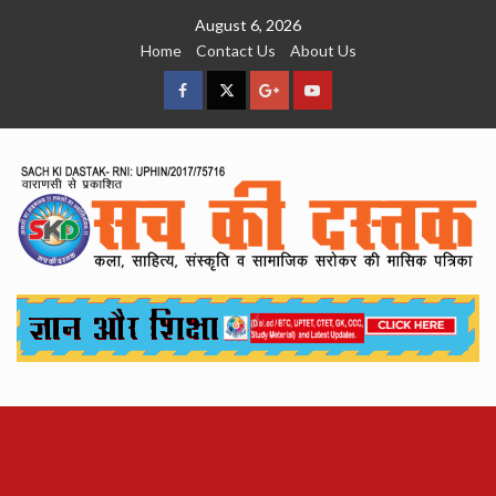
Skip
August 6, 2026
to
Home
Contact Us
About Us
content
facebook
Twitter
Google
YouTube
Plus