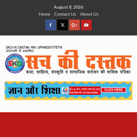
Skip
August 8, 2026
to
Home
Contact Us
About Us
content
facebook
Twitter
Google
YouTube
Plus