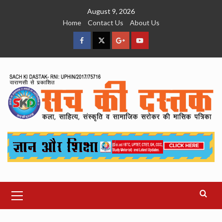
Skip
August 9, 2026
to
Home
Contact Us
About Us
content
facebook
Twitter
Google
YouTube
Plus
Primary
Menu