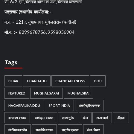
सी-6/2-एम, चेतगंज थाना के पास, चेतगंज वाराणसी.
पत्राचार (स्थानीय कार्यालय):-
म.न. – 121ए, सुभाषनगर, मुगलसराय (चन्दौली)
मो.न. :-
8299678756, 9598056904
Tags
BIHAR
CHANDAULI
CHANDAULI NEWS
DDU
FEATURED
MUGHAL SARAI
MUGHALSRAI
NAGARPALIKA DDU
SPORT INDIA
अंतर्राष्ट्रीय दस्तक
आध्यात्म दस्तक
कार्यक्रम दस्तक
काव्य सुगंध
खेल
ताजा खबरें
पत्रिका
मोटीवेशनल स्पीच
राजनीति दस्तक
राष्ट्रीय दस्तक
लेख /विचार