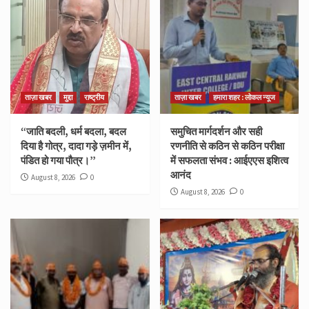
ताज़ा खबर
मुद्दा
राष्ट्रीय
ताज़ा खबर
हमारा शहर : लोकल न्यूज
“जाति बदली, धर्म बदला, बदल
समुचित मार्गदर्शन और सही
दिया है गोत्र, दादा गड़े ज़मीन में,
रणनीति से कठिन से कठिन परीक्षा
पंडित हो गया पौत्र।”
में सफलता संभव : आईएएस इशित्व
आनंद
August 8, 2026
0
August 8, 2026
0