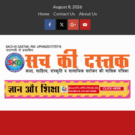
Skip
August 8, 2026
to
Home
Contact Us
About Us
content
facebook
Twitter
Google
YouTube
Plus