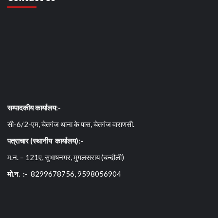
सम्पादकीय कार्यालय:-
सी-6/2-एम, चेतगंज थाना के पास, चेतगंज वाराणसी.
पत्राचार (स्थानीय कार्यालय):-
म.न. – 121ए, सुभाषनगर, मुगलसराय (चन्दौली)
मो.न. :-
8299678756, 9598056904