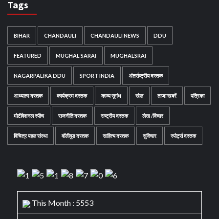
Tags
BIHAR
CHANDAULI
CHANDAULI NEWS
DDU
FEATURED
MUGHAL SARAI
MUGHALSRAI
NAGARPALIKA DDU
SPORT INDIA
अंतर्राष्ट्रीय दस्तक
आध्यात्म दस्तक
कार्यक्रम दस्तक
काव्य सुगंध
खेल
ताजा खबरें
पत्रिका
मोटीवेशनल स्पीच
राजनीति दस्तक
राष्ट्रीय दस्तक
लेख /विचार
विचित्र पहल संस्था
वॉलीवुड दस्तक
साहित्य दस्तक
सुविचार
स्पोर्ट्स दस्तक
This Month : 5553