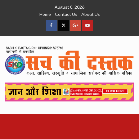
Skip
August 8, 2026
to
Home
Contact Us
About Us
content
facebook
Twitter
Google
YouTube
Plus