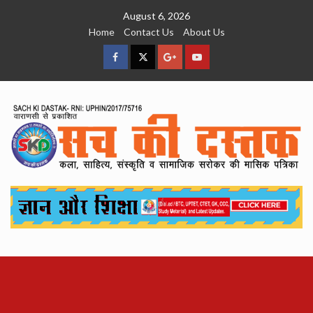
Skip
August 6, 2026
to
Home
Contact Us
About Us
content
facebook
Twitter
Google
YouTube
Plus