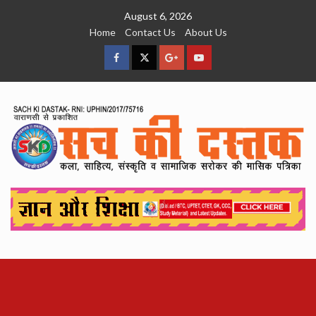
Skip
August 6, 2026
to
Home
Contact Us
About Us
content
facebook
Twitter
Google
YouTube
Plus