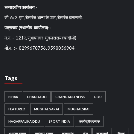
सम्पादकीय कार्यालय:-
सी-6/2-एम, चेतगंज थाना के पास, चेतगंज वाराणसी.
पत्राचार (स्थानीय कार्यालय):-
म.न. – 121ए, सुभाषनगर, मुगलसराय (चन्दौली)
मो.न. :-
8299678756, 9598056904
Tags
BIHAR
CHANDAULI
CHANDAULI NEWS
DDU
FEATURED
MUGHAL SARAI
MUGHALSRAI
NAGARPALIKA DDU
SPORT INDIA
अंतर्राष्ट्रीय दस्तक
आध्यात्म दस्तक
कार्यक्रम दस्तक
काव्य सुगंध
खेल
ताजा खबरें
पत्रिका