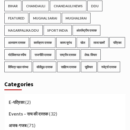
BIHAR
CHANDAULI
CHANDAULI NEWS
DDU
FEATURED
MUGHAL SARAI
MUGHALSRAI
NAGARPALIKA DDU
SPORT INDIA
अंतर्राष्ट्रीय दस्तक
आध्यात्म दस्तक
कार्यक्रम दस्तक
काव्य सुगंध
खेल
ताजा खबरें
पत्रिका
मोटीवेशनल स्पीच
राजनीति दस्तक
राष्ट्रीय दस्तक
लेख /विचार
विचित्र पहल संस्था
वॉलीवुड दस्तक
साहित्य दस्तक
सुविचार
स्पोर्ट्स दस्तक
Categories
(2)
E-पत्रिका
(32)
Events – सच की दस्तक
(71)
अजब-गजब