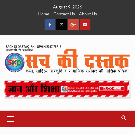
Skip
August 9, 2026
to
Home
Contact Us
About Us
content
facebook
Twitter
Google
YouTube
Plus
Primary
Menu