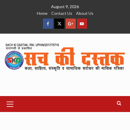
Skip
August 9, 2026
to
Home
Contact Us
About Us
content
facebook
Twitter
Google
YouTube
Plus
Primary
Menu