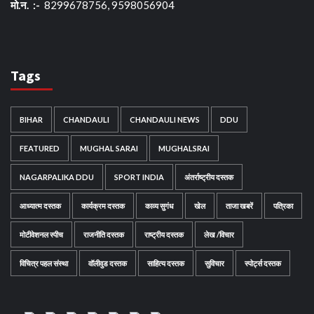
मो.न. :-
8299678756, 9598056904
Tags
BIHAR
CHANDAULI
CHANDAULI NEWS
DDU
FEATURED
MUGHAL SARAI
MUGHALSRAI
NAGARPALIKA DDU
SPORT INDIA
अंतर्राष्ट्रीय दस्तक
आध्यात्म दस्तक
कार्यक्रम दस्तक
काव्य सुगंध
खेल
ताजा खबरें
पत्रिका
मोटीवेशनल स्पीच
राजनीति दस्तक
राष्ट्रीय दस्तक
लेख /विचार
विचित्र पहल संस्था
वॉलीवुड दस्तक
साहित्य दस्तक
सुविचार
स्पोर्ट्स दस्तक