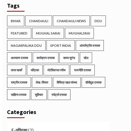
Tags
BIHAR
CHANDAULI
CHANDAULI NEWS
DDU
FEATURED
MUGHAL SARAI
MUGHALSRAI
NAGARPALIKA DDU
SPORT INDIA
अंतर्राष्ट्रीय दस्तक
आध्यात्म दस्तक
कार्यक्रम दस्तक
काव्य सुगंध
खेल
ताजा खबरें
पत्रिका
मोटीवेशनल स्पीच
राजनीति दस्तक
राष्ट्रीय दस्तक
लेख /विचार
विचित्र पहल संस्था
वॉलीवुड दस्तक
साहित्य दस्तक
सुविचार
स्पोर्ट्स दस्तक
Categories
(2)
E-पत्रिका