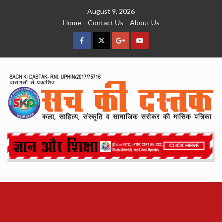
Skip
August 9, 2026
to
Home
Contact Us
About Us
content
facebook
Twitter
Google
YouTube
Plus