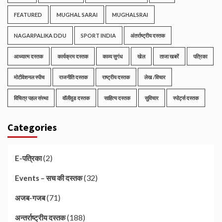
FEATURED
MUGHAL SARAI
MUGHALSRAI
NAGARPALIKA DDU
SPORT INDIA
अंतर्राष्ट्रीय दस्तक
आध्यात्म दस्तक
कार्यक्रम दस्तक
काव्य सुगंध
खेल
ताजा खबरें
पत्रिका
मोटीवेशनल स्पीच
राजनीति दस्तक
राष्ट्रीय दस्तक
लेख /विचार
विचित्र पहल संस्था
वॉलीवुड दस्तक
साहित्य दस्तक
सुविचार
स्पोर्ट्स दस्तक
Categories
(2)
E-पत्रिका
(32)
Events – सच की दस्तक
(71)
अजब-गजब
(188)
अन्तर्राष्ट्रीय दस्तक