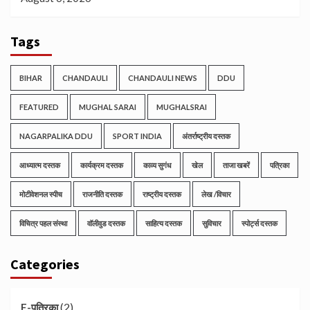
Tags
BIHAR
CHANDAULI
CHANDAULI NEWS
DDU
FEATURED
MUGHAL SARAI
MUGHALSRAI
NAGARPALIKA DDU
SPORT INDIA
अंतर्राष्ट्रीय दस्तक
आध्यात्म दस्तक
कार्यक्रम दस्तक
काव्य सुगंध
खेल
ताजा खबरें
पत्रिका
मोटीवेशनल स्पीच
राजनीति दस्तक
राष्ट्रीय दस्तक
लेख /विचार
विचित्र पहल संस्था
वॉलीवुड दस्तक
साहित्य दस्तक
सुविचार
स्पोर्ट्स दस्तक
Categories
(2)
E-पत्रिका