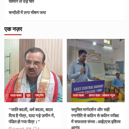
सामान ले उड़े चोर
चन्दौली में लगा भीषण जमा
एक नज़र
ताज़ा खबर
मुद्दा
राष्ट्रीय
ताज़ा खबर
हमारा शहर : लोकल न्यूज
“जाति बदली, धर्म बदला, बदल
समुचित मार्गदर्शन और सही
दिया है गोत्र, दादा गड़े ज़मीन में,
रणनीति से कठिन से कठिन परीक्षा
पंडित हो गया पौत्र।”
में सफलता संभव : आईएएस इशित्व
आनंद
August 8, 2026
0