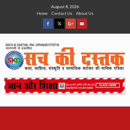
Skip
August 8, 2026
to
Home
Contact Us
About Us
content
facebook
Twitter
Google
YouTube
Plus