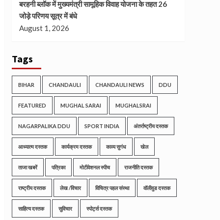
बरहनी ब्लॉक में मुख्यमंत्री सामूहिक विवाह योजना के तहत 26
जोड़े परिणय सूत्र में बंधे
August 1, 2026
Tags
BIHAR
CHANDAULI
CHANDAULI NEWS
DDU
FEATURED
MUGHAL SARAI
MUGHALSRAI
NAGARPALIKA DDU
SPORT INDIA
अंतर्राष्ट्रीय दस्तक
आध्यात्म दस्तक
कार्यक्रम दस्तक
काव्य सुगंध
खेल
ताजा खबरें
पत्रिका
मोटीवेशनल स्पीच
राजनीति दस्तक
राष्ट्रीय दस्तक
लेख /विचार
विचित्र पहल संस्था
वॉलीवुड दस्तक
साहित्य दस्तक
सुविचार
स्पोर्ट्स दस्तक