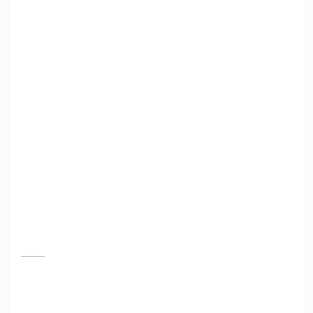
_____