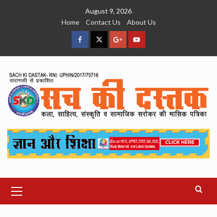
Skip
August 9, 2026
to
Home
Contact Us
About Us
content
facebook
Twitter
Google
YouTube
Plus
Primary
Menu