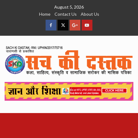
Skip
August 5, 2026
to
Home
Contact Us
About Us
content
facebook
Twitter
Google
YouTube
Plus