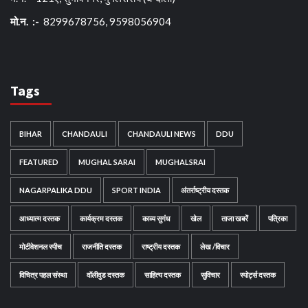
मो.न. :-
8299678756, 9598056904
Tags
BIHAR
CHANDAULI
CHANDAULI NEWS
DDU
FEATURED
MUGHAL SARAI
MUGHALSRAI
NAGARPALIKA DDU
SPORT INDIA
अंतर्राष्ट्रीय दस्तक
आध्यात्म दस्तक
कार्यक्रम दस्तक
काव्य सुगंध
खेल
ताजा खबरें
पत्रिका
मोटीवेशनल स्पीच
राजनीति दस्तक
राष्ट्रीय दस्तक
लेख /विचार
विचित्र पहल संस्था
वॉलीवुड दस्तक
साहित्य दस्तक
सुविचार
स्पोर्ट्स दस्तक