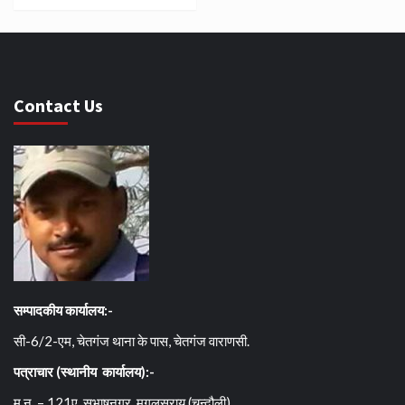
Contact Us
सम्पादकीय कार्यालय:-
सी-6/2-एम, चेतगंज थाना के पास, चेतगंज वाराणसी.
पत्राचार (स्थानीय कार्यालय):-
म.न. – 121ए, सुभाषनगर, मुगलसराय (चन्दौली)