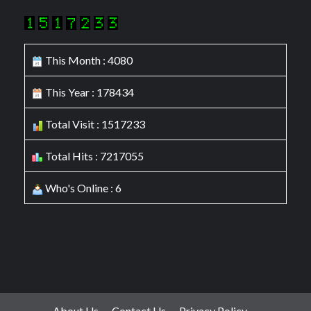
This Month : 4080
This Year : 178434
Total Visit : 1517233
Total Hits : 7217055
Who's Online : 6
About Us
Contact Us
Privacy Policy