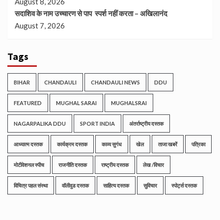
August 8, 2026
सदाशिव के नाम उच्चारण से पाप स्पर्श नहीं करता – अखिलानंद
August 7, 2026
Tags
BIHAR
CHANDAULI
CHANDAULI NEWS
DDU
FEATURED
MUGHAL SARAI
MUGHALSRAI
NAGARPALIKA DDU
SPORT INDIA
अंतर्राष्ट्रीय दस्तक
आध्यात्म दस्तक
कार्यक्रम दस्तक
काव्य सुगंध
खेल
ताजा खबरें
पत्रिका
मोटीवेशनल स्पीच
राजनीति दस्तक
राष्ट्रीय दस्तक
लेख /विचार
विचित्र पहल संस्था
वॉलीवुड दस्तक
साहित्य दस्तक
सुविचार
स्पोर्ट्स दस्तक