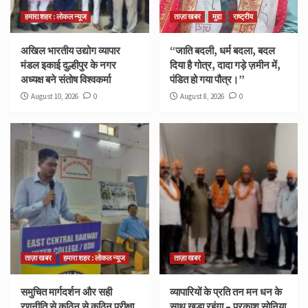
हमारा शहर : लोकल न्यूज
ताज़ा खबर
मुद्दा
राष्ट्रीय
अखिल भारतीय उद्योग व्यापार
“जाति बदली, धर्म बदला, बदल
मंडल इकाई दुल्हीपुर के नगर
दिया है गोत्र, दादा गड़े ज़मीन में,
अध्यक्ष बने संतोष विश्वकर्मा
पंडित हो गया पौत्र।”
August 10, 2026
0
August 8, 2026
0
ताज़ा खबर
हमारा शहर : लोकल न्यूज
ताज़ा खबर
समुचित मार्गदर्शन और सही
व्यापारियों के प्रति तन मन धन के
रणनीति से कठिन से कठिन परीक्षा
साथ खड़ा रहूंगा – प्रकाश सोनिया