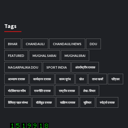
Tags
BIHAR
CHANDAULI
CHANDAULI NEWS
DDU
FEATURED
MUGHAL SARAI
MUGHALSRAI
NAGARPALIKA DDU
SPORT INDIA
अंतर्राष्ट्रीय दस्तक
आध्यात्म दस्तक
कार्यक्रम दस्तक
काव्य सुगंध
खेल
ताजा खबरें
पत्रिका
मोटीवेशनल स्पीच
राजनीति दस्तक
राष्ट्रीय दस्तक
लेख /विचार
विचित्र पहल संस्था
वॉलीवुड दस्तक
साहित्य दस्तक
सुविचार
स्पोर्ट्स दस्तक