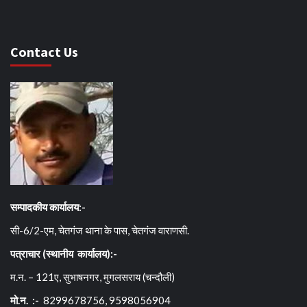
Contact Us
सम्पादकीय कार्यालय:-
सी-6/2-एम, चेतगंज थाना के पास, चेतगंज वाराणसी.
पत्राचार (स्थानीय कार्यालय):-
म.न. – 121ए, सुभाषनगर, मुगलसराय (चन्दौली)
मो.न. :-
8299678756, 9598056904