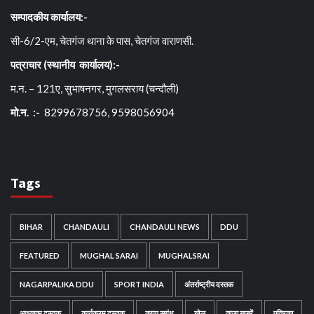
सम्पादकीय कार्यालय:-
सी-6/2-एम, चेतगंज थाना के पास, चेतगंज वाराणसी.
पत्राचार (स्थानीय कार्यालय):-
म.न. – 121ए, सुभाषनगर, मुगलसराय (चन्दौली)
मो.न. :-
8299678756, 9598056904
Tags
BIHAR
CHANDAULI
CHANDAULI NEWS
DDU
FEATURED
MUGHAL SARAI
MUGHALSRAI
NAGARPALIKA DDU
SPORT INDIA
अंतर्राष्ट्रीय दस्तक
आध्यात्म दस्तक
कार्यक्रम दस्तक
काव्य सुगंध
खेल
ताजा खबरें
पत्रिका