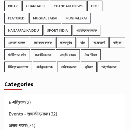
BIHAR
CHANDAULI
CHANDAULI NEWS
DDU
FEATURED
MUGHAL SARAI
MUGHALSRAI
NAGARPALIKA DDU
SPORT INDIA
अंतर्राष्ट्रीय दस्तक
आध्यात्म दस्तक
कार्यक्रम दस्तक
काव्य सुगंध
खेल
ताजा खबरें
पत्रिका
मोटीवेशनल स्पीच
राजनीति दस्तक
राष्ट्रीय दस्तक
लेख /विचार
विचित्र पहल संस्था
वॉलीवुड दस्तक
साहित्य दस्तक
सुविचार
स्पोर्ट्स दस्तक
Categories
(2)
E-पत्रिका
(32)
Events – सच की दस्तक
(71)
अजब-गजब