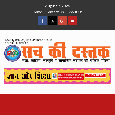
Skip
August 7, 2026
to
Home
Contact Us
About Us
content
facebook
Twitter
Google
YouTube
Plus