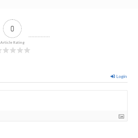
0
Article Rating
Login