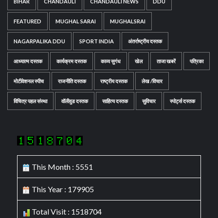
BIHAR
CHANDAULI
CHANDAULI NEWS
DDU
FEATURED
MUGHAL SARAI
MUGHALSRAI
NAGARPALIKA DDU
SPORT INDIA
अंतर्राष्ट्रीय दस्तक
आध्यात्म दस्तक
कार्यक्रम दस्तक
काव्य सुगंध
खेल
ताजा खबरें
पत्रिका
मोटीवेशनल स्पीच
राजनीति दस्तक
राष्ट्रीय दस्तक
लेख /विचार
विचित्र पहल संस्था
वॉलीवुड दस्तक
साहित्य दस्तक
सुविचार
स्पोर्ट्स दस्तक
This Month : 5551
This Year : 179905
Total Visit : 1518704