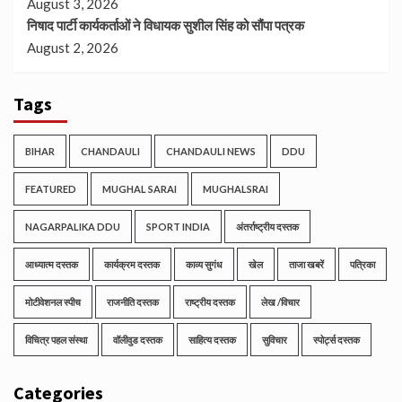
August 3, 2026
निषाद पार्टी कार्यकर्ताओं ने विधायक सुशील सिंह को सौंपा पत्रक
August 2, 2026
Tags
BIHAR
CHANDAULI
CHANDAULI NEWS
DDU
FEATURED
MUGHAL SARAI
MUGHALSRAI
NAGARPALIKA DDU
SPORT INDIA
अंतर्राष्ट्रीय दस्तक
आध्यात्म दस्तक
कार्यक्रम दस्तक
काव्य सुगंध
खेल
ताजा खबरें
पत्रिका
मोटीवेशनल स्पीच
राजनीति दस्तक
राष्ट्रीय दस्तक
लेख /विचार
विचित्र पहल संस्था
वॉलीवुड दस्तक
साहित्य दस्तक
सुविचार
स्पोर्ट्स दस्तक
Categories