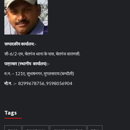
सम्पादकीय कार्यालय:-
सी-6/2-एम, चेतगंज थाना के पास, चेतगंज वाराणसी.
पत्राचार (स्थानीय कार्यालय):-
म.न. – 121ए, सुभाषनगर, मुगलसराय (चन्दौली)
मो.न. :-
8299678756, 9598056904
Tags