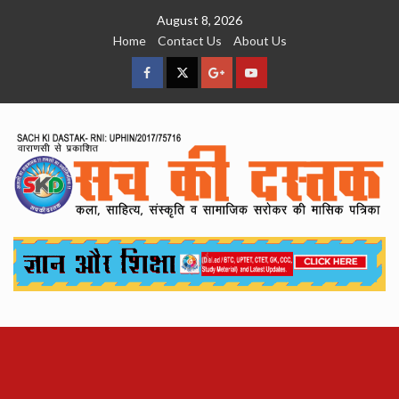
Skip
August 8, 2026
to
Home
Contact Us
About Us
content
facebook
Twitter
Google
YouTube
Plus