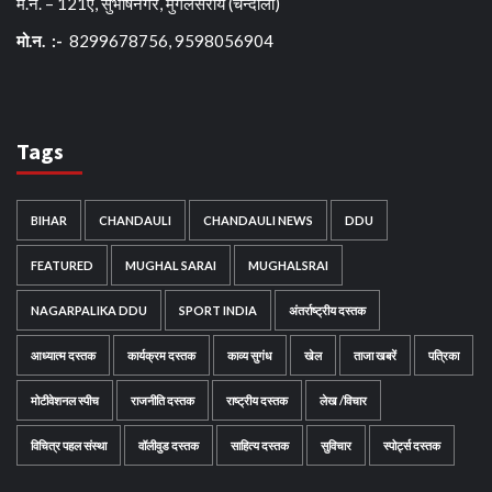
म.न. – 121ए, सुभाषनगर, मुगलसराय (चन्दौली)
मो.न. :-
8299678756, 9598056904
Tags
BIHAR
CHANDAULI
CHANDAULI NEWS
DDU
FEATURED
MUGHAL SARAI
MUGHALSRAI
NAGARPALIKA DDU
SPORT INDIA
अंतर्राष्ट्रीय दस्तक
आध्यात्म दस्तक
कार्यक्रम दस्तक
काव्य सुगंध
खेल
ताजा खबरें
पत्रिका
मोटीवेशनल स्पीच
राजनीति दस्तक
राष्ट्रीय दस्तक
लेख /विचार
विचित्र पहल संस्था
वॉलीवुड दस्तक
साहित्य दस्तक
सुविचार
स्पोर्ट्स दस्तक