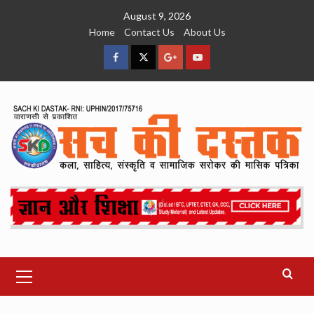
Skip
August 9, 2026
to
Home
Contact Us
About Us
content
facebook
Twitter
Google
YouTube
Plus
Primary
Menu