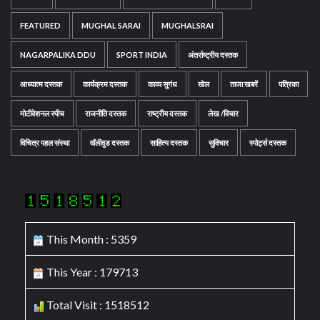
FEATURED
MUGHAL SARAI
MUGHALSRAI
NAGARPALIKA DDU
SPORT INDIA
अंतर्राष्ट्रीय दस्तक
आध्यात्म दस्तक
कार्यक्रम दस्तक
काव्य सुगंध
खेल
ताजा खबरें
पत्रिका
मोटीवेशनल स्पीच
राजनीति दस्तक
राष्ट्रीय दस्तक
लेख /विचार
विचित्र पहल संस्था
वॉलीवुड दस्तक
साहित्य दस्तक
सुविचार
स्पोर्ट्स दस्तक
This Month : 5359
This Year : 179713
Total Visit : 1518512