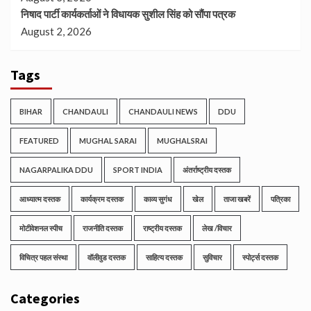
निषाद पार्टी कार्यकर्ताओं ने विधायक सुशील सिंह को सौंपा पत्रक
August 2, 2026
Tags
BIHAR
CHANDAULI
CHANDAULI NEWS
DDU
FEATURED
MUGHAL SARAI
MUGHALSRAI
NAGARPALIKA DDU
SPORT INDIA
अंतर्राष्ट्रीय दस्तक
आध्यात्म दस्तक
कार्यक्रम दस्तक
काव्य सुगंध
खेल
ताजा खबरें
पत्रिका
मोटीवेशनल स्पीच
राजनीति दस्तक
राष्ट्रीय दस्तक
लेख /विचार
विचित्र पहल संस्था
वॉलीवुड दस्तक
साहित्य दस्तक
सुविचार
स्पोर्ट्स दस्तक
Categories