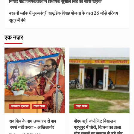
निषाद पार्टी कार्यकर्ताओं ने विधायक सुशील सिंह को सौंपा पत्रक
बरहनी ब्लॉक में मुख्यमंत्री सामूहिक विवाह योजना के तहत 26 जोड़े परिणय
सूत्र में बंधे
एक नज़र
आध्यात्म दस्तक
ताज़ा खबर
ताज़ा खबर
सदाशिव के नाम उच्चारण से पाप
पीएम श्री कंपोजिट विद्यालय
स्पर्श नहीं करता – अखिलानंद
प्रभुपुर में चोरी, किचन का ताला
तोड़ हजारों का सामान ले उड़े चोर