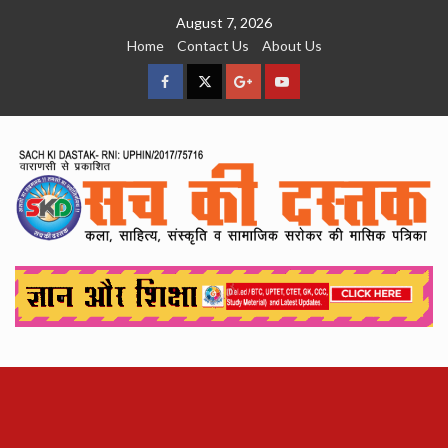
Skip
August 7, 2026
to
Home
Contact Us
About Us
content
facebook
Twitter
Google
YouTube
Plus