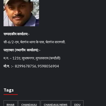
सम्पादकीय कार्यालय:-
सी-6/2-एम, चेतगंज थाना के पास, चेतगंज वाराणसी.
पत्राचार (स्थानीय कार्यालय):-
म.न. – 121ए, सुभाषनगर, मुगलसराय (चन्दौली)
मो.न. :-
8299678756, 9598056904
Tags
BIHAR
CHANDAULI
CHANDAULI NEWS
DDU