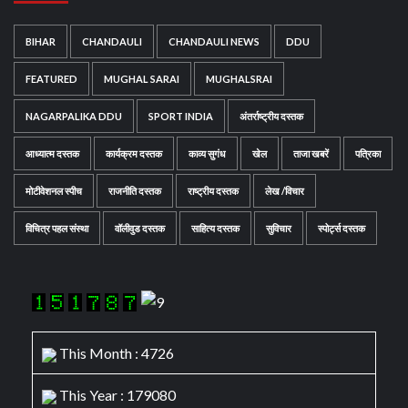
BIHAR
CHANDAULI
CHANDAULI NEWS
DDU
FEATURED
MUGHAL SARAI
MUGHALSRAI
NAGARPALIKA DDU
SPORT INDIA
अंतर्राष्ट्रीय दस्तक
आध्यात्म दस्तक
कार्यक्रम दस्तक
काव्य सुगंध
खेल
ताजा खबरें
पत्रिका
मोटीवेशनल स्पीच
राजनीति दस्तक
राष्ट्रीय दस्तक
लेख /विचार
विचित्र पहल संस्था
वॉलीवुड दस्तक
साहित्य दस्तक
सुविचार
स्पोर्ट्स दस्तक
This Month : 4726
This Year : 179080