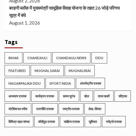
August 2, 2026
बरहनी ब्लॉक में मुख्यमंत्री सामूहिक विवाह योजना के तहत 26 जोड़े परिणय
सूत्र में बंधे
August 1, 2026
Tags
BIHAR
CHANDAULI
CHANDAULI NEWS
DDU
FEATURED
MUGHAL SARAI
MUGHALSRAI
NAGARPALIKA DDU
SPORT INDIA
अंतर्राष्ट्रीय दस्तक
आध्यात्म दस्तक
कार्यक्रम दस्तक
काव्य सुगंध
खेल
ताजा खबरें
पत्रिका
मोटीवेशनल स्पीच
राजनीति दस्तक
राष्ट्रीय दस्तक
लेख /विचार
विचित्र पहल संस्था
वॉलीवुड दस्तक
साहित्य दस्तक
सुविचार
स्पोर्ट्स दस्तक