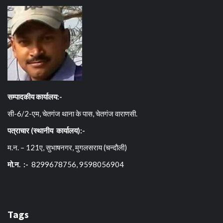
सम्पादकीय कार्यालय:-
सी-6/2-एम, चेतगंज थाना के पास, चेतगंज वाराणसी.
पत्राचार (स्थानीय कार्यालय):-
म.न. – 121ए, सुभाषनगर, मुगलसराय (चन्दौली)
मो.न. :-
8299678756, 9598056904
Tags