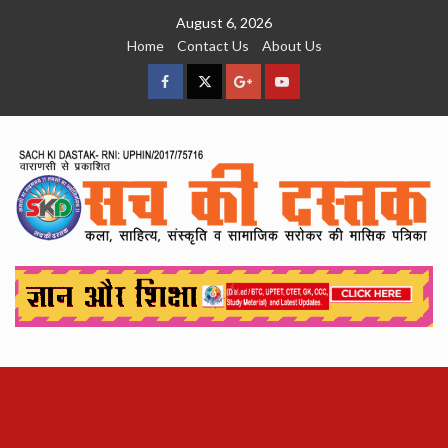
Skip
August 6, 2026
to
Home
Contact Us
About Us
content
facebook
Twitter
Google
YouTube
Plus