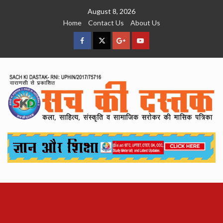
Skip
August 8, 2026
to
Home
Contact Us
About Us
content
facebook
Twitter
Google
YouTube
Plus